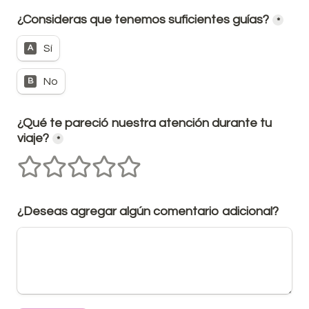
¿Consideras que tenemos suficientes guías?
*
Sí
A
No
B
¿Qué te pareció nuestra atención durante tu 
viaje?
*
1 estrellas
2 estrellas
3 estrellas
4 estrellas
5 estrellas
¿Deseas agregar algún comentario adicional?