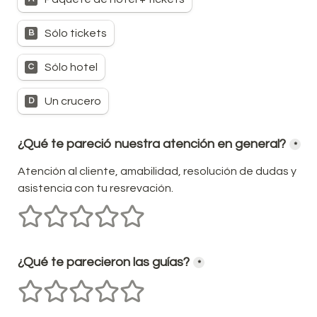
Sólo tickets
B
Sólo hotel
C
Un crucero
D
¿Qué te pareció nuestra atención en general?
*
Atención al cliente, amabilidad, resolución de dudas y 
asistencia con tu resrevación.
1 estrellas
2 estrellas
3 estrellas
4 estrellas
5 estrellas
¿Qué te parecieron las guías?
*
1 estrellas
2 estrellas
3 estrellas
4 estrellas
5 estrellas