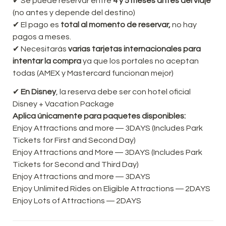
✔ Se puede reservar entre 
4 y 5 meses antes del viaje
(no antes y depende del destino)

✔ El pago es 
total al momento de reservar, 
no hay 
pagos a meses.

✔ Necesitarás 
varias t
arjetas internacionales para 
intentar la compra 
ya que los portales no aceptan 
todas (AMEX y Mastercard funcionan mejor)
✔ 
En Disney
, la reserva debe ser con hotel oficial 
Disney + Vacation Package
Aplica únicamente para paquetes disponibles:
Enjoy Attractions and more ― 3DAYS (Includes Park 
Tickets for First and Second Day)
Enjoy Attractions and More ― 3DAYS (Includes Park 
Enjoy Attractions and more ― 3DAYS
Enjoy Unlimited Rides on Eligible Attractions ― 2DAYS
Enjoy Lots of Attractions ― 2DAYS