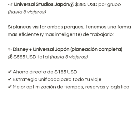
🎢 
Universal Studios Japón
💰 $385 USD por grupo 
(hasta 6 viajeros)
Si planeas visitar ambos parques, tenemos una forma 
más eficiente (y más inteligente) de trabajarlo:
✨ 
Disney + Universal Japón (planeación completa)
💰 $585 USD total 
(hasta 6 viajeros)
✔ Ahorro directo de $185 USD

✔ Estrategia unificada para todo tu viaje

✔ Mejor optimización de tiempos, reservas y logística
👉 En pocas palabras: menos estrés, más magia y 
decisiones mejor alineadas.
⏰ Nota importante