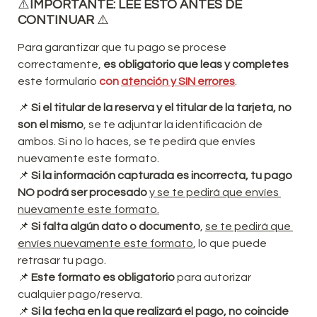
⚠️
IMPORTANTE: LEE ESTO ANTES DE 
CONTINUAR 
⚠️
Para garantizar que tu pago se procese 
correctamente, 
es obligatorio que leas y completes
este formulario 
con 
atención y SIN errores
.
📌 
Si el titular de la reserva y el titular de la tarjeta, no 
son el mismo
, se te adjuntar la identificación de 
ambos. 
Si no lo haces, se te pedirá que envíes 
nuevamente este formato.
📌 
Si la información capturada es incorrecta, tu pago 
NO podrá ser procesado
y se te pedirá que envíes 
nuevamente este formato.
📌 
Si falta algún dato o documento
, 
se te pedirá que 
envíes nuevamente este formato
, lo que puede 
retrasar tu pago.
📌 
Este formato es obligatorio 
para autorizar 
cualquier pago/reserva. 
📌 
Si la fecha en la que realizará el pago, no coincide 